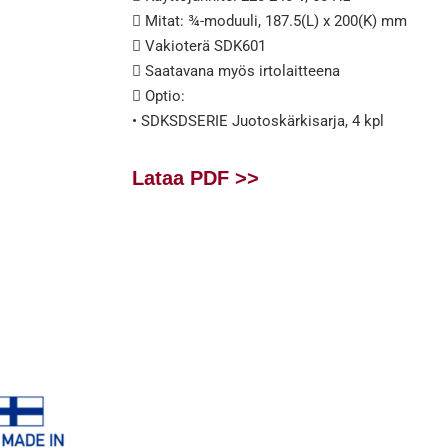
 Mitat: ¾-moduuli, 187.5(L) x 200(K) mm
 Vakioterä SDK601
 Saatavana myös irtolaitteena
 Optio:
• SDKSDSERIE Juotoskärkisarja, 4 kpl
Lataa PDF >>