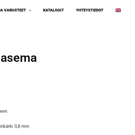
JA VARUSTEET
KATALOGIT
YHTEYSTIEDOT
sasema
keen
otinkärki 0,8 mm