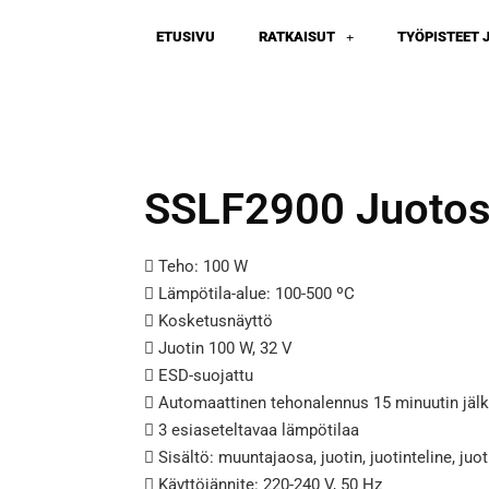
ETUSIVU
RATKAISUT
TYÖPISTEET 
SSLF2900 Juoto
 Teho: 100 W
 Lämpötila-alue: 100-500 ºC
 Kosketusnäyttö
 Juotin 100 W, 32 V
 ESD-suojattu
 Automaattinen tehonalennus 15 minuutin jäl
 3 esiaseteltavaa lämpötilaa
 Sisältö: muuntajaosa, juotin, juotinteline, ju
 Käyttöjännite: 220-240 V, 50 Hz