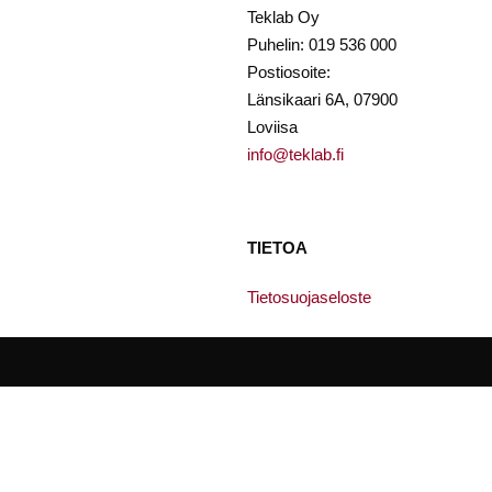
Teklab Oy
Puhelin: 019 536 000
Postiosoite:
Länsikaari 6A, 07900
Loviisa
info@teklab.fi
TIETOA
Tietosuojaseloste