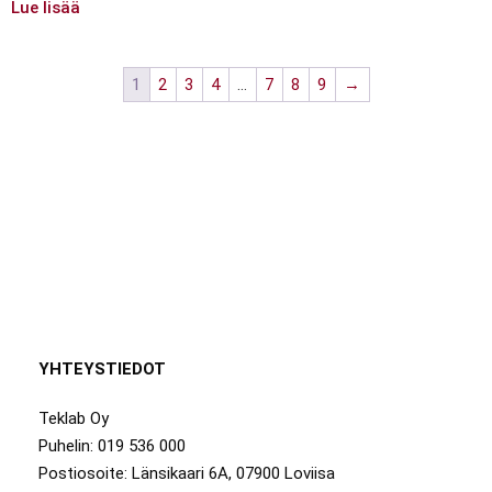
Lue lisää
1
2
3
4
…
7
8
9
→
YHTEYSTIEDOT
Teklab Oy
Puhelin: 019 536 000
Postiosoite: Länsikaari 6A, 07900 Loviisa