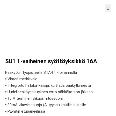
TYÖPIS
SU1 1-vaiheinen syöttöyksikkö 16A
Pääkytkin työpisteelle START -toiminnolla
▪ Vihreä merkkivalo
▪ Integroitu hätäkatkaisija, kuittaus pääkytkimestä
▪ Uudelleenkäynnistyksen esto sähkökatkon jälkeen
▪ 16 A terminen ylikuormitussuoja
▪ 30mA vikavirtasuoja (A-tyyppi) kaikille laitteille
▪ PE-liitin etupaneelissa