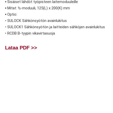
▪ Sisäiset lähdöt työpisteen laitemoduuleille
▪ Mitat: ½-moduuli, 125(L) x 200(K) mm
▪ Optio:
• SULOCK Sähkönsyötön avainlukitus
• SULOCK1 Sähkönsyötön ja laitteiden sähköjen avainlukitus
• RCDB B-tyypin vikavirtasuoja
Lataa PDF >>