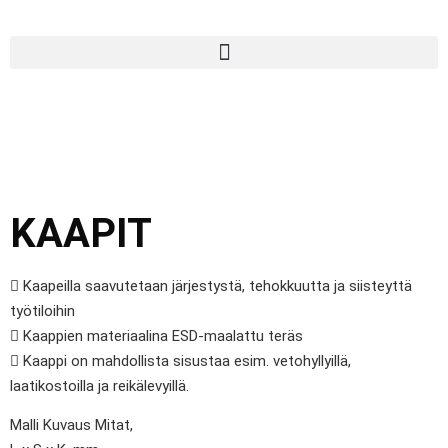
KAAPIT
 Kaapeilla saavutetaan järjestystä, tehokkuutta ja siisteyttä
työtiloihin
 Kaappien materiaalina ESD-maalattu teräs
 Kaappi on mahdollista sisustaa esim. vetohyllyillä,
laatikostoilla ja reikälevyillä.
Malli Kuvaus Mitat,