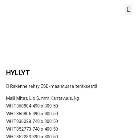
TYÖPIS
HYLLYT
 Rakenne tehty ESD-maalatusta teräksestä
Malli Mitat, L x S, mm Kantavuus, kg
WHT860804 490 x 300 50
WHT860805 490 x 400 50
WHT836028 740 x 300 50
WHT852770 740 x 400 50
WHT852283 890 x 300 50