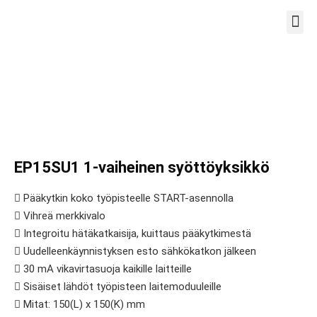
TYÖPIS
EP15SU1 1-vaiheinen syöttöyksikkö
 Pääkytkin koko työpisteelle START-asennolla
 Vihreä merkkivalo
 Integroitu hätäkatkaisija, kuittaus pääkytkimestä
 Uudelleenkäynnistyksen esto sähkökatkon jälkeen
 30 mA vikavirtasuoja kaikille laitteille
 Sisäiset lähdöt työpisteen laitemoduuleille
 Mitat: 150(L) x 150(K) mm