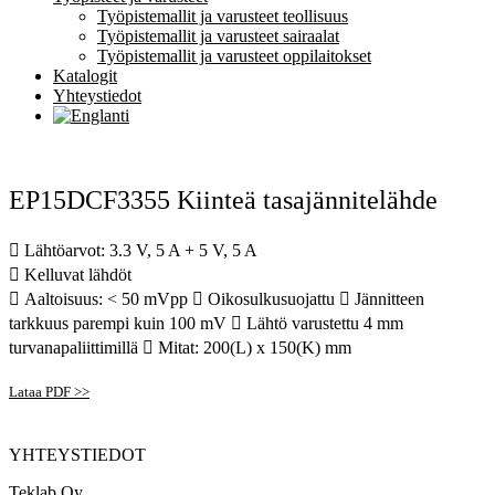
Työpistemallit ja varusteet teollisuus
Työpistemallit ja varusteet sairaalat
Työpistemallit ja varusteet oppilaitokset
Katalogit
Yhteystiedot
EP15DCF3355 Kiinteä tasajännitelähde
 Lähtöarvot: 3.3 V, 5 A + 5 V, 5 A
 Kelluvat lähdöt
 Aaltoisuus: < 50 mVpp  Oikosulkusuojattu  Jännitteen
tarkkuus parempi kuin 100 mV  Lähtö varustettu 4 mm
turvanapaliittimillä  Mitat: 200(L) x 150(K) mm
Lataa PDF >>
YHTEYSTIEDOT
Teklab Oy