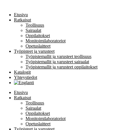
Etusivu
Ratkaisut
Teollisuus
Sairaalat
Oppilaitokset
Monitoimilaboratoriot
Opetuslaitteet
Työpisteet ja varusteet
Työpistemallit ja varusteet teollisuus
Työpistemallit ja varusteet sairaalat
Työpistemallit ja varusteet oppilaitokset
Katalogit
Yhteystiedot
Etusivu
Ratkaisut
Teollisuus
Sairaalat
Oppilaitokset
Monitoimilaboratoriot
Opetuslaitteet
Työpisteet ja varusteet